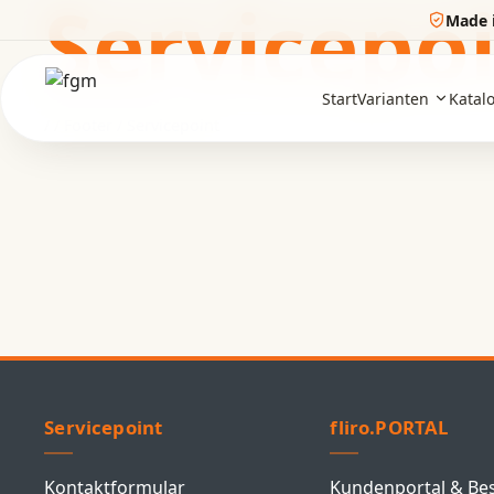
Servicepo
Made 
Start
Varianten
Katal
/
/
Footer
/
Servicepoint
Servicepoint
fliro.PORTAL
Kontaktformular
Kundenportal & Be