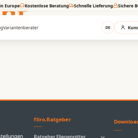
int
in Europe
Kostenlose Beratung
Schnelle Lieferung
Sichere 
og
Variantenberater
DE
Kund
fliro.Ratgeber
Downloa
stellungen
Ratgeber Fliegengitter