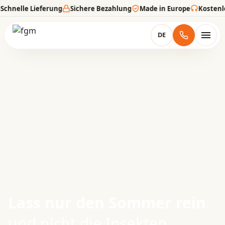
le Lieferung
Sichere Bezahlung
Made in Europe
Kostenlose Be
DE
★★★★★
5/5
Lass nur den Sommer rein
und nicht die Insekten