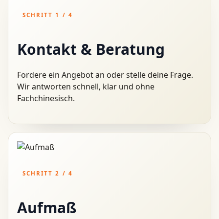
Insektenschutz
SCHRITT 1 / 4
bei dir zuhause
Kontakt & Beratung
Auf Maß gefertigt und mit fast unsichtbarem Gewebe
Fordere ein Angebot an oder stelle deine Frage.
Kostenfreies Aufmaß planen
Wir antworten schnell, klar und ohne
Fachchinesisch.
SCHRITT 2 / 4
Aufmaß