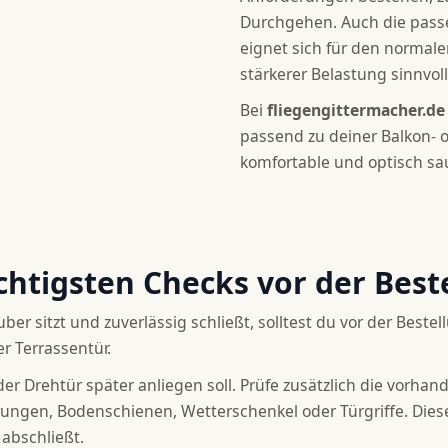
Durchgehen. Auch die pass
eignet sich für den normal
stärkerer Belastung sinnvol
Bei
fliegengittermacher.de
passend zu deiner Balkon- o
komfortable und optisch s
htigsten Checks vor der Best
ENGITTERTÜREN
ber sitzt und zuverlässig schließt, solltest du vor der Bes
er Terrassentür.
ter
r Drehtür später anliegen soll. Prüfe zusätzlich die vorha
ungen, Bodenschienen, Wetterschenkel oder Türgriffe. Dies
abschließt.