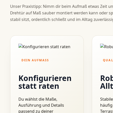
Drehtür a
Unser Praxistipp: Nimm dir beim Aufmaß etwas Zeit und
Drehtür auf Maß sauber montiert werden kann oder spä
stabil sitzt, ordentlich schließt und im Alltag zuverlässi
Ideal für Balkon- und
Zum Variantenberater
Konfigurator
DEIN AUFMASS
QUAL
Konfigurieren
Rob
statt raten
All
Du wählst die Maße,
Stabil
Ausführung und Details
häufig
passend zu deiner
Terras