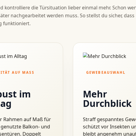
uf Maß
 kontrolliere die Türsituation lieber einmal mehr. Schon we
ter nachgearbeitet werden muss. So stellst du sicher, dass
g funktioniert.
 Terrassentüren
ITÄT AUF MASS
GEWEBEAUSWAHL
ust im
Mehr
tag
Durchblick
er Rahmen auf Maß für
Straff gespanntes Ge
 genutzte Balkon- und
schützt vor Insekten u
sentüren. Doppelt
bleibt angenehm unauff