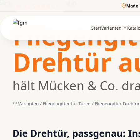
MASSARBEIT
Made 
Fliegengit
Start
Varianten
Katal
Drehtür a
hält Mücken & Co. d
/
/
Varianten
/
Fliegengitter für Türen
/
Fliegengitter Drehtü
Die Drehtür, passgenau: I