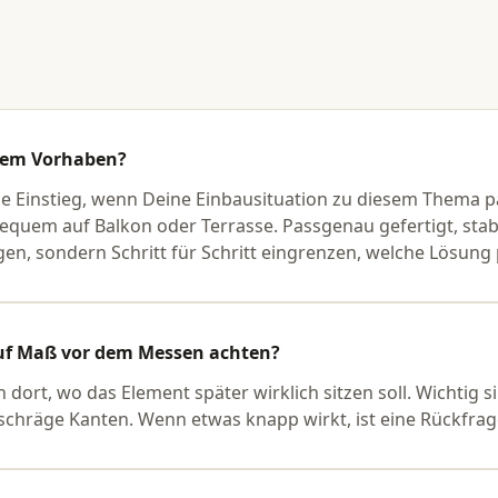
TER
inem Vorhaben?
ter
ige Einstieg, wenn Deine Einbausituation zu diesem Thema pa
equem auf Balkon oder Terrasse. Passgenau gefertigt, stab
agen, sondern Schritt für Schritt eingrenzen, welche Lösung 
r
ttermacher!
 auf Maß vor dem Messen achten?
ort, wo das Element später wirklich sitzen soll. Wichtig s
schräge Kanten. Wenn etwas knapp wirkt, ist eine Rückfrage
aß – passend für