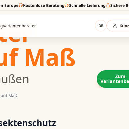
in Europe
Kostenlose Beratung
Schnelle Lieferung
Sichere 
ter
og
Variantenberater
DE
Kund
uf Maß
raußen
Zum
Variantenbe
r auf Maß
nsektenschutz