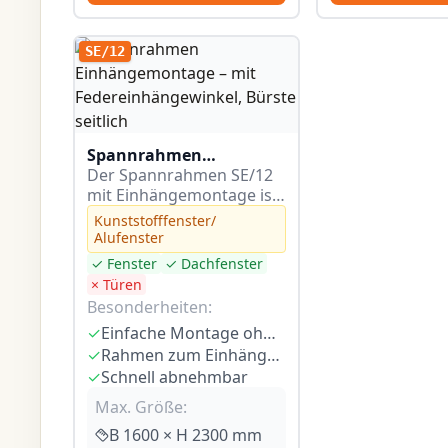
SE/12
Spannrahmen
Einhängemontage – mit
Der Spannrahmen SE/12
Federeinhängewinkel,
mit Einhängemontage ist
Bürste seitlich
für Alu- und
Kunststofffenster/
Kunststofffenster
Alufenster
konzipiert, bei denen die
✓ Fenster
✓ Dachfenster
Rolloführungsschiene
× Türen
seitlich…
Besonderheiten:
✓
Einfache Montage ohne Bohren
✓
Rahmen zum Einhängen
✓
Schnell abnehmbar
Max. Größe:
B 1600 × H 2300 mm