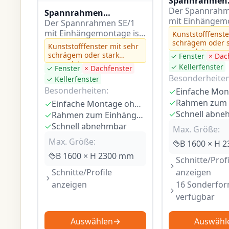
Spannrahmen
Einhängemont
Der Spannrahm
Spannrahmen
Federeinhäng
mit Einhängemo
Einhängemontage – mit
Der Spannrahmen SE/1
speziell für Alu
Einhängewinkel, Bürste
mit Einhängemontage ist
Kunststofffenste
Kunststofffenst
unten
speziell für Holzfenster
schrägem oder s
Kunststofffenster mit sehr
abgeschrägte
gerundetem
konzipiert, die
schrägem oder stark
✓ Fenster
× Dac
Blendrahmenfal
Blendrahmen (S
flächenversetzt eingebaut
gerundetem
✓ Kellerfenster
✓ Fenster
× Dachfenster
entwickelt…
Blendrahmenfalz
sind und über eine…
Besonderheiten
✓ Kellerfenster
Besonderheiten:
✓
✓
✓
Einfache Montage ohne Bohren
✓
Schnell abne
✓
Rahmen zum Einhängen
✓
Schnell abnehmbar
Max. Größe:
Max. Größe:
B 1600 × H 
B 1600 × H 2300 mm
Schnitte/Profi
Schnitte/Profile
anzeigen
anzeigen
16 Sonderfo
verfügbar
Auswählen
→
Auswähl