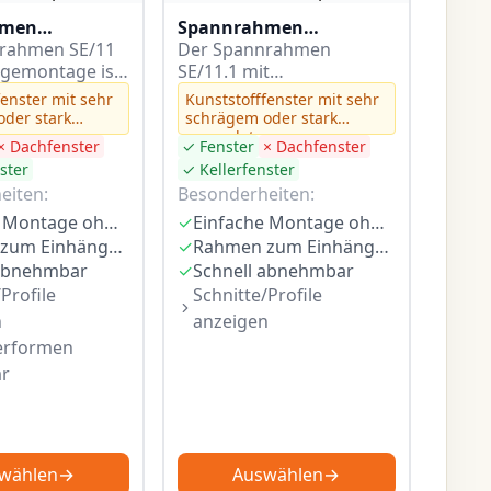
hmen
Spannrahmen
montage – mit
rahmen SE/11
Einhängemontage – mit
Der Spannrahmen
hängewinkel
ngemontage ist
Federeinhängewinkel
SE/11.1 mit
alen
r Holzfenster
und schmalen
Einhängemontage ist
fenster mit sehr
Kunststofffenster mit sehr
ofil
tehender
Rahmenprofil
speziell für Holzfenster
der stark
schrägem oder stark
tzschiene
mit überstehender
em
gerundetem
× Dachfenster
✓ Fenster
× Dachfenster
enfalz
Blendrahmenfalz
. Du hängst
Regenschiene konzipiert.
ster
✓ Kellerfenster
Du kannst diesen…
eiten:
Besonderheiten:
Einfache Montage ohne Bohren
✓
Einfache Montage ohne Bohren
Rahmen zum Einhängen
✓
Rahmen zum Einhängen
 abnehmbar
✓
Schnell abnehmbar
Profile
Schnitte/Profile
n
anzeigen
erformen
ar
wählen
→
Auswählen
→