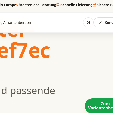
in Europe
Kostenlose Beratung
Schnelle Lieferung
Sichere 
ter-
og
Variantenberater
DE
Kund
ef7ec
nd passende
Zum
Variantenbe