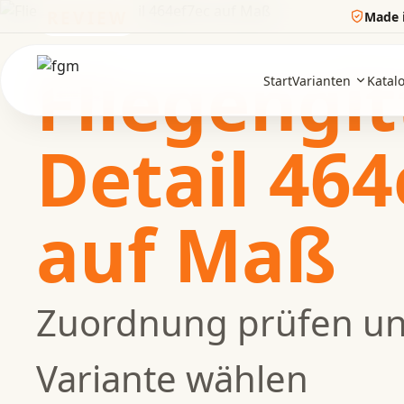
REVIEW
Made 
Fliegengit
Start
Varianten
Katal
Detail 464
auf Maß
Zuordnung prüfen u
Variante wählen