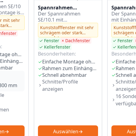
age – mit
en SE/10
Spannrahmen
Spannra
ewinkel
ntage ist
Einhängemontage – mit
Der Spannrahmen
Einhänge
Der Spann
- und
Federeinhängewinkel
SE/10.1 mit
Federein
mit Einhä
r mit sehr
er mit
tark
und schmalen
Einhängemontage ist für
und schm
speziell fü
Kunststofffenster mit sehr
Kunststoff
m
Rahmenprofil
Alu- und
Rahmenpr
mit übers
schrägem oder stark
schrägem o
hfenster
z
oftline)
Kunststofffenster
Regenschu
gerundetem
gerundet
✓ Fenster
× Dachfenster
✓ Fenster
Blendrahmenfalz
Blendrahm
konzipiert. Du hängst ihn
entwickelt
:
✓ Kellerfenster
✓ Kellerfen
einfach in den
ihn…
Besonderheiten:
Besonderh
Einfache Montage ohne Bohren
Fensterrahmen ein…
Rahmen zum Einhängen
✓
Einfache Montage ohne Bohren
✓
hmbar
✓
Rahmen zum Einhängen
✓
✓
Schnell abnehmbar
✓
Schnell
Schnitte/Profile
Schnitte/
2300 mm
anzeigen
anzeige
le
16 Sond
verfügb
rmen
en
→
Auswählen
→
Aus